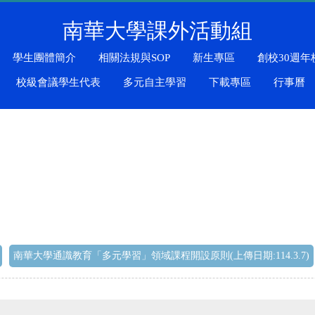
南華大學課外活動組
學生團體簡介
相關法規與SOP
新生專區
創校30週年
校級會議學生代表
多元自主學習
下載專區
行事曆
南華大學通識教育「多元學習」領域課程開設原則(上傳日期:114.3.7)